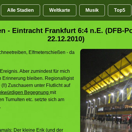
Alle Stadien
Weltkarte
Musik
Top5
 - Eintracht Frankfurt 6:4 n.E. (DFB-Pok
22.12.2010)
chneetreiben, Elfmeterschießen - da
 Ereignis. Aber zumindest für mich
 Erinnerung bleiben. Regionalligist
(!!) Zuschauern unter Flutlicht auf
nkwürdigen Begegnung
mit
n Tumulten etc. setzte sich am
.
mals: Der kleine Erik (und der