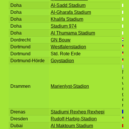
Doha
Al-Sadd Stadium
Doha
Al-Gharafa Stadium
Doha
Khalifa Stadium
Doha
Stadium 974
Doha
Al Thumama Stadium
Dordrecht
GN Bouw
Dortmund
Westfalenstadion
Dortmund
Std. Rote Erde
Dortmund-Hörde
Goystadion
Drammen
Marienlyst-Stadion
Drenas
Stadiumi Rexhep Rexhepi
Dresden
Rudolf-Harbig-Stadion
Dubai
Al Maktoum Stadium