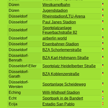
Düren
Westkampfbahn
Düren
Jugendstadion
Düsseldorf
Rheinstadion/LTU-Arena
Düsseldorf
Paul Janes Stadion
Sportplatzanlage
Düsseldorf
Feuerbachstraße 82
Düsseldorf
airberlin world
Düsseldorf
Eisenbahner-Stadion
Düsseldorf
BZA Schorlemerstraße
Düsseldorf-
BZA Karl-Hohmann-Straße
Benrath
Düsseldorf-Eller
Sportplatz Heidelberber Straße
Düsseldorf-
BZA Koblenzerstraße
Garath
Düsseldorf-
Sportanlage Scheideweg
Wersten
Eching
Willi-Widhopf-Stadion
Echt
Sportpark in de Bandert
Ecija
Estadio San Pablo