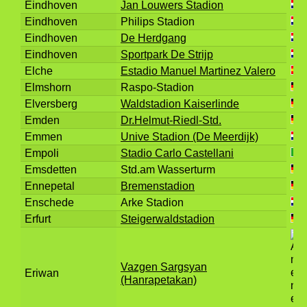
Eindhoven
Jan Louwers Stadion
Eindhoven
Philips Stadion
Eindhoven
De Herdgang
Eindhoven
Sportpark De Strijp
Elche
Estadio Manuel Martinez Valero
Elmshorn
Raspo-Stadion
Elversberg
Waldstadion Kaiserlinde
Emden
Dr.Helmut-Riedl-Std.
Emmen
Unive Stadion (De Meerdijk)
Empoli
Stadio Carlo Castellani
Emsdetten
Std.am Wasserturm
Ennepetal
Bremenstadion
Enschede
Arke Stadion
Erfurt
Steigerwaldstadion
Vazgen Sargsyan
Eriwan
(Hanrapetakan)