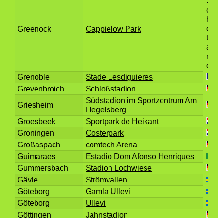
Greenock
Cappielow Park
Grenoble
Stade Lesdiguieres
Grevenbroich
Schloßstadion
Südstadion im Sportzentrum Am
Griesheim
Hegelsberg
Groesbeek
Sportpark de Heikant
Groningen
Oosterpark
Großaspach
comtech Arena
Guimaraes
Estadio Dom Afonso Henriques
Gummersbach
Stadion Lochwiese
Gävle
Strömvallen
Göteborg
Gamla Ullevi
Göteborg
Ullevi
Göttingen
Jahnstadion