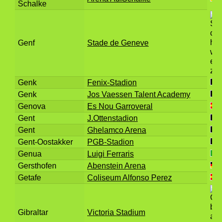
Schalke
Genf
Stade de Geneve
Genk
Fenix-Stadion
Genk
Jos Vaessen Talent Academy
Genova
Es Nou Garroveral
Gent
J.Ottenstadion
Gent
Ghelamco Arena
Gent-Oostakker
PGB-Stadion
Genua
Luigi Ferraris
Gersthofen
Abenstein Arena
Getafe
Coliseum Alfonso Perez
Gibraltar
Victoria Stadium