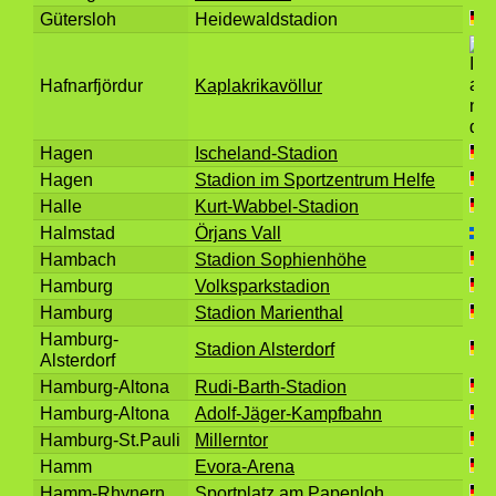
Gütersloh
Heidewaldstadion
Hafnarfjördur
Kaplakrikavöllur
Hagen
Ischeland-Stadion
Hagen
Stadion im Sportzentrum Helfe
Halle
Kurt-Wabbel-Stadion
Halmstad
Örjans Vall
Hambach
Stadion Sophienhöhe
Hamburg
Volksparkstadion
Hamburg
Stadion Marienthal
Hamburg-
Stadion Alsterdorf
Alsterdorf
Hamburg-Altona
Rudi-Barth-Stadion
Hamburg-Altona
Adolf-Jäger-Kampfbahn
Hamburg-St.Pauli
Millerntor
Hamm
Evora-Arena
Hamm-Rhynern
Sportplatz am Papenloh