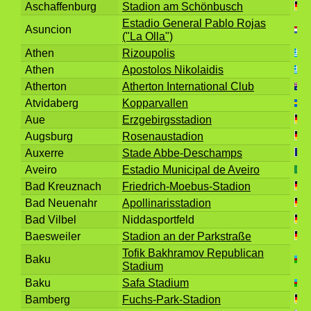
Aschaffenburg
Stadion am Schönbusch
Estadio General Pablo Rojas
Asuncion
("La Olla")
Athen
Rizoupolis
Athen
Apostolos Nikolaidis
Atherton
Atherton International Club
Atvidaberg
Kopparvallen
Aue
Erzgebirgsstadion
Augsburg
Rosenaustadion
Auxerre
Stade Abbe-Deschamps
Aveiro
Estadio Municipal de Aveiro
Bad Kreuznach
Friedrich-Moebus-Stadion
Bad Neuenahr
Apollinarisstadion
Bad Vilbel
Niddasportfeld
Baesweiler
Stadion an der Parkstraße
Tofik Bakhramov Republican
Baku
Stadium
Baku
Safa Stadium
Bamberg
Fuchs-Park-Stadion