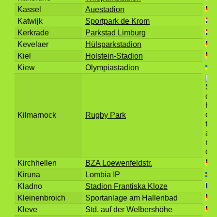
Kassel
Auestadion
Katwijk
Sportpark de Krom
Kerkrade
Parkstad Limburg
Kevelaer
Hülsparkstadion
Kiel
Holstein-Stadion
Kiew
Olympiastadion
Kilmarnock
Rugby Park
Kirchhellen
BZA Loewenfeldstr.
Kiruna
Lombia IP
Kladno
Stadion Frantiska Kloze
Kleinenbroich
Sportanlage am Hallenbad
Kleve
Std. auf der Welbershöhe