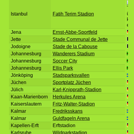
Istanbul
Fatih Terim Stadion
Jena
Ernst-Abbe-Sportfeld
Jette
Stade Communal de Jette
Jodoigne
Stade de la Cabouse
Johannesburg
Wanderers Stadium
Johannesburg
Soccer City
Johannesburg
Ellis Park
Jönköping
Stadsparksvallen
Jüchen
Sportplatz Jüchen
Jülich
Karl-Knipprath-Stadion
Kaan-Marienborn
Herkules Arena
Kaiserslautern
Fritz-Walter-Stadion
Kalmar
Fredriksskans
Kalmar
Guldfageln Arena
Kapellen-Erft
Erftstadion
Karlsruhe
Wildparkstadion