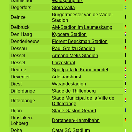
Darmstadt
Waldsportplatz
Degerfors
Stora Valla
Burgermeester van de Wiele-
Deinze
Stadion
Delbrück
AM-Stadion im Laumeskamp
Den Haag
Kyocera Stadion
Denderleeuw
Florent Beeckman Stadion
Dessau
Paul Greifzu Stadion
Dessel
Armand Melis Stadion
Dessel
Lorzestraat
Deurne
Sportpark de Kranenmortel
Deventer
Adelaarshorst
Diest
Warandestadion
Differdange
Stade de Thillenberg
Stade Municipal de la Ville de
Differdange
Differdange
Dijon
Stade Gaston Gerard
Dinslaken-
Dorotheen-Kampfbahn
Lohberg
Doha
Qatar SC Stadium