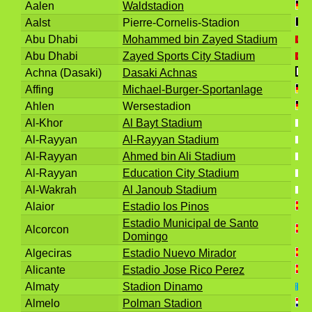
Aalen
Waldstadion
Aalst
Pierre-Cornelis-Stadion
Abu Dhabi
Mohammed bin Zayed Stadium
Abu Dhabi
Zayed Sports City Stadium
Achna (Dasaki)
Dasaki Achnas
Affing
Michael-Burger-Sportanlage
Ahlen
Wersestadion
Al-Khor
Al Bayt Stadium
Al-Rayyan
Al-Rayyan Stadium
Al-Rayyan
Ahmed bin Ali Stadium
Al-Rayyan
Education City Stadium
Al-Wakrah
Al Janoub Stadium
Alaior
Estadio los Pinos
Estadio Municipal de Santo
Alcorcon
Domingo
Algeciras
Estadio Nuevo Mirador
Alicante
Estadio Jose Rico Perez
Almaty
Stadion Dinamo
Almelo
Polman Stadion