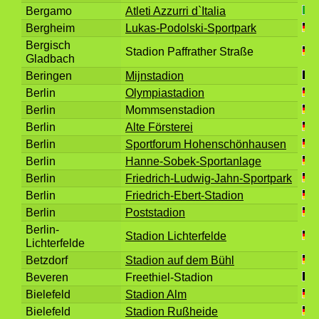
Bergamo
Atleti Azzurri d`Italia
Bergheim
Lukas-Podolski-Sportpark
Bergisch
Stadion Paffrather Straße
Gladbach
Beringen
Mijnstadion
Berlin
Olympiastadion
Berlin
Mommsenstadion
Berlin
Alte Försterei
Berlin
Sportforum Hohenschönhausen
Berlin
Hanne-Sobek-Sportanlage
Berlin
Friedrich-Ludwig-Jahn-Sportpark
Berlin
Friedrich-Ebert-Stadion
Berlin
Poststadion
Berlin-
Stadion Lichterfelde
Lichterfelde
Betzdorf
Stadion auf dem Bühl
Beveren
Freethiel-Stadion
Bielefeld
Stadion Alm
Bielefeld
Stadion Rußheide