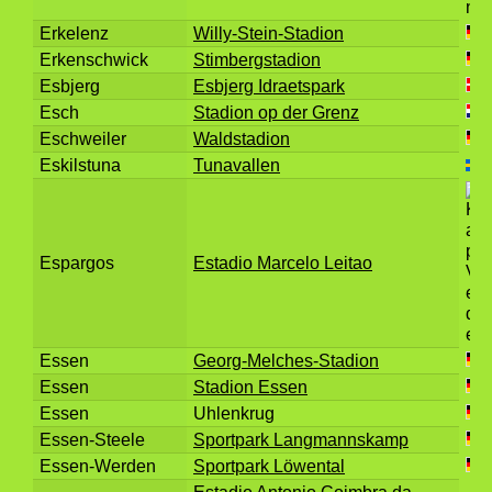
Erkelenz
Willy-Stein-Stadion
Erkenschwick
Stimbergstadion
Esbjerg
Esbjerg Idraetspark
Esch
Stadion op der Grenz
Eschweiler
Waldstadion
Eskilstuna
Tunavallen
Espargos
Estadio Marcelo Leitao
Essen
Georg-Melches-Stadion
Essen
Stadion Essen
Essen
Uhlenkrug
Essen-Steele
Sportpark Langmannskamp
Essen-Werden
Sportpark Löwental