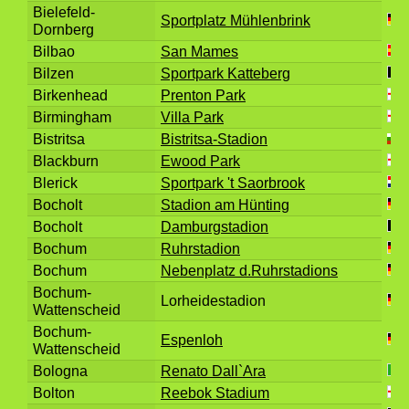
Bielefeld-
Sportplatz Mühlenbrink
Dornberg
Bilbao
San Mames
Bilzen
Sportpark Katteberg
Birkenhead
Prenton Park
Birmingham
Villa Park
Bistritsa
Bistritsa-Stadion
Blackburn
Ewood Park
Blerick
Sportpark 't Saorbrook
Bocholt
Stadion am Hünting
Bocholt
Damburgstadion
Bochum
Ruhrstadion
Bochum
Nebenplatz d.Ruhrstadions
Bochum-
Lorheidestadion
Wattenscheid
Bochum-
Espenloh
Wattenscheid
Bologna
Renato Dall`Ara
Bolton
Reebok Stadium