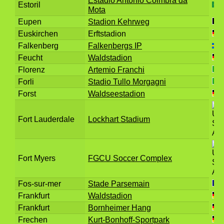
Estadio Antonio Coimbra da
Estoril
Mota
Eupen
Stadion Kehrweg
Euskirchen
Erftstadion
Falkenberg
Falkenbergs IP
Feucht
Waldstadion
Florenz
Artemio Franchi
Forli
Stadio Tullo Morgagni
Forst
Waldseestadion
Fort Lauderdale
Lockhart Stadium
Fort Myers
FGCU Soccer Complex
Fos-sur-mer
Stade Parsemain
Frankfurt
Waldstadion
Frankfurt
Bornheimer Hang
Frechen
Kurt-Bonhoff-Sportpark