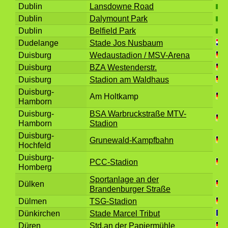
Dublin
Lansdowne Road
Dublin
Dalymount Park
Dublin
Belfield Park
Dudelange
Stade Jos Nusbaum
Duisburg
Wedaustadion / MSV-Arena
Duisburg
BZA Westenderstr.
Duisburg
Stadion am Waldhaus
Duisburg-
Am Holtkamp
Hamborn
Duisburg-
BSA Warbruckstraße MTV-
Hamborn
Stadion
Duisburg-
Grunewald-Kampfbahn
Hochfeld
Duisburg-
PCC-Stadion
Homberg
Sportanlage an der
Dülken
Brandenburger Straße
Dülmen
TSG-Stadion
Dünkirchen
Stade Marcel Tribut
Düren
Std.an der Papiermühle