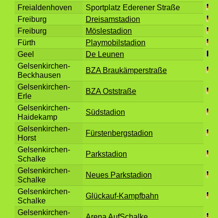
Freialdenhoven
Sportplatz Ederener Straße
Freiburg
Dreisamstadion
Freiburg
Möslestadion
Fürth
Playmobilstadion
Geel
De Leunen
Gelsenkirchen-
BZA Braukämperstraße
Beckhausen
Gelsenkirchen-
BZA Oststraße
Erle
Gelsenkirchen-
Südstadion
Haidekamp
Gelsenkirchen-
Fürstenbergstadion
Horst
Gelsenkirchen-
Parkstadion
Schalke
Gelsenkirchen-
Neues Parkstadion
Schalke
Gelsenkirchen-
Glückauf-Kampfbahn
Schalke
Gelsenkirchen-
Arena AufSchalke