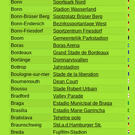
Bonn
Sportpark Nord
Bonn
Stadion Wasserland
Bonn-Brüser Berg
Spotzplatz Brüser Berg
Bonn-Endenich
Bezirkssportanlage West
Bonn-Friesdorf
Sportzentrum Friesdorf
Boom
Gemeentelijk Parkstadion
Boras
Boras Arena
Bordeaux
Grand Stade de Bordeaux
Borlänge
Domnarvsvallen
Bottrop
Jahnstadion
Boulogne-sur-mer
Stade de la liberation
Bournemouth
Dean Court
Boussu
Stade Robert Urbain
Bradford
Valley Parade
Braga
Estadio Municipal de Braga
Brasilia
Estadio Mane Garrincha
Bratislava
Tehelne pole
Braunschweig
Std.a.d.Hamburger Str.
Breda
Fujifilm-Stadion