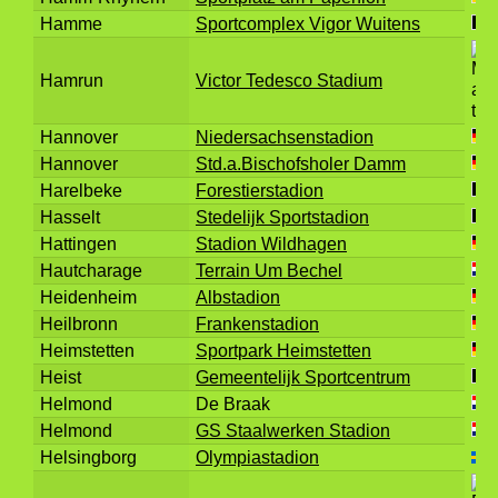
Hamme
Sportcomplex Vigor Wuitens
Hamrun
Victor Tedesco Stadium
Hannover
Niedersachsenstadion
Hannover
Std.a.Bischofsholer Damm
Harelbeke
Forestierstadion
Hasselt
Stedelijk Sportstadion
Hattingen
Stadion Wildhagen
Hautcharage
Terrain Um Bechel
Heidenheim
Albstadion
Heilbronn
Frankenstadion
Heimstetten
Sportpark Heimstetten
Heist
Gemeentelijk Sportcentrum
Helmond
De Braak
Helmond
GS Staalwerken Stadion
Helsingborg
Olympiastadion