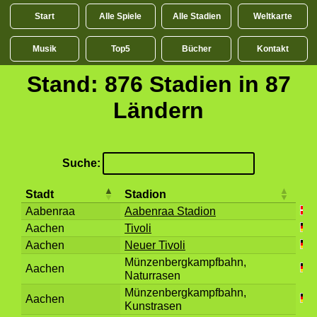
Start
Alle Spiele
Alle Stadien
Weltkarte
Musik
Top5
Bücher
Kontakt
Stand:
876
Stadien in
87
Ländern
Suche:
Stadt
Stadion
Aabenraa
Aabenraa Stadion
Aachen
Tivoli
Aachen
Neuer Tivoli
Münzenbergkampfbahn,
Aachen
Naturrasen
Münzenbergkampfbahn,
Aachen
Kunstrasen