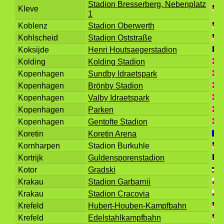
Stadion Bresserberg, Nebenplatz
Kleve
1
Koblenz
Stadion Oberwerth
Kohlscheid
Stadion Oststraße
Koksijde
Henri Houtsaegerstadion
Kolding
Kolding Stadion
Kopenhagen
Sundby Idraetspark
Kopenhagen
Brönby Stadion
Kopenhagen
Valby Idraetspark
Kopenhagen
Parken
Kopenhagen
Gentofte Stadion
Koretin
Koretin Arena
Kornharpen
Stadion Burkuhle
Kortrijk
Guldensporenstadion
Kotor
Gradski
Krakau
Stadion Garbarnii
Krakau
Stadion Cracovia
Krefeld
Hubert-Houben-Kampfbahn
Krefeld
Edelstahlkampfbahn