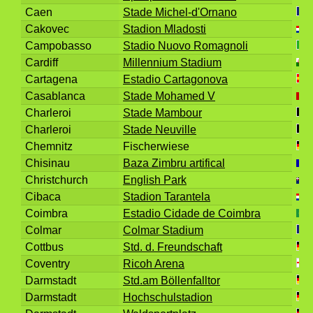
Caen
Stade Michel-d'Ornano
Cakovec
Stadion Mladosti
Campobasso
Stadio Nuovo Romagnoli
Cardiff
Millennium Stadium
Cartagena
Estadio Cartagonova
Casablanca
Stade Mohamed V
Charleroi
Stade Mambour
Charleroi
Stade Neuville
Chemnitz
Fischerwiese
Chisinau
Baza Zimbru artifical
Christchurch
English Park
Cibaca
Stadion Tarantela
Coimbra
Estadio Cidade de Coimbra
Colmar
Colmar Stadium
Cottbus
Std. d. Freundschaft
Coventry
Ricoh Arena
Darmstadt
Std.am Böllenfalltor
Darmstadt
Hochschulstadion