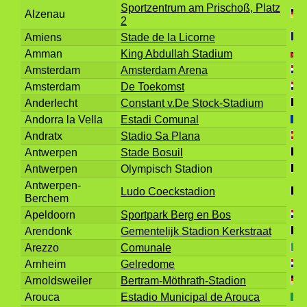
Sportzentrum am Prischoß, Platz
Alzenau
2
Amiens
Stade de la Licorne
Amman
King Abdullah Stadium
Amsterdam
Amsterdam Arena
Amsterdam
De Toekomst
Anderlecht
Constant v.De Stock-Stadium
Andorra la Vella
Estadi Comunal
Andratx
Stadio Sa Plana
Antwerpen
Stade Bosuil
Antwerpen
Olympisch Stadion
Antwerpen-
Ludo Coeckstadion
Berchem
Apeldoorn
Sportpark Berg en Bos
Arendonk
Gementelijk Stadion Kerkstraat
Arezzo
Comunale
Arnheim
Gelredome
Arnoldsweiler
Bertram-Möthrath-Stadion
Arouca
Estadio Municipal de Arouca