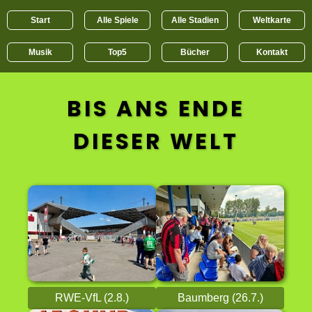
Start
Alle Spiele
Alle Stadien
Weltkarte
Musik
Top5
Bücher
Kontakt
BIS ANS ENDE
DIESER WELT
RWE-VfL (2.8.)
Baumberg (26.7.)