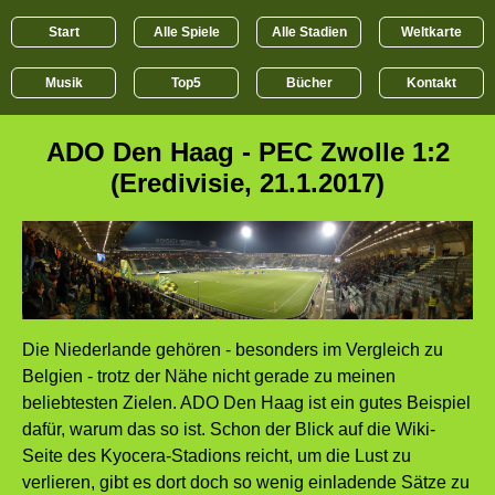
Start
Alle Spiele
Alle Stadien
Weltkarte
Musik
Top5
Bücher
Kontakt
ADO Den Haag - PEC Zwolle 1:2
(Eredivisie, 21.1.2017)
Die Niederlande gehören - besonders im Vergleich zu
Belgien - trotz der Nähe nicht gerade zu meinen
beliebtesten Zielen. ADO Den Haag ist ein gutes Beispiel
dafür, warum das so ist. Schon der Blick auf die Wiki-
Seite des Kyocera-Stadions reicht, um die Lust zu
verlieren, gibt es dort doch so wenig einladende Sätze zu