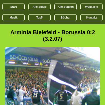
Start
Alle Spiele
Alle Stadien
Weltkarte
Musik
Top5
Bücher
Kontakt
Arminia Bielefeld - Borussia 0:2
(3.2.07)