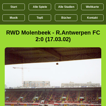
Start
Alle Spiele
Alle Stadien
Weltkarte
Musik
Top5
Bücher
Kontakt
RWD Molenbeek - R.Antwerpen FC
2:0 (17.03.02)