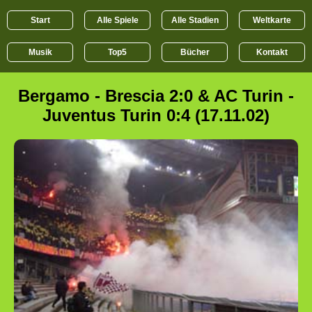
Start
Alle Spiele
Alle Stadien
Weltkarte
Musik
Top5
Bücher
Kontakt
Bergamo - Brescia 2:0 & AC Turin -
Juventus Turin 0:4 (17.11.02)