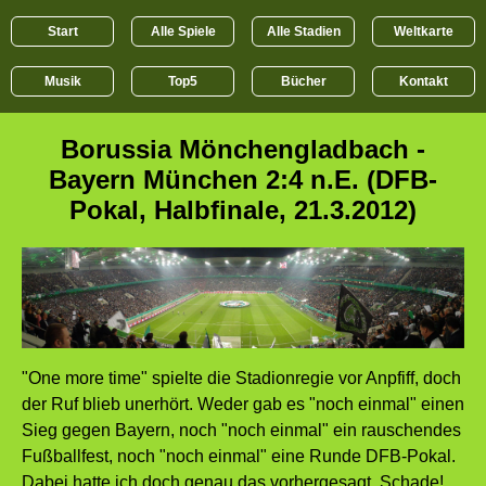
Start
Alle Spiele
Alle Stadien
Weltkarte
Musik
Top5
Bücher
Kontakt
Borussia Mönchengladbach -
Bayern München 2:4 n.E. (DFB-
Pokal, Halbfinale, 21.3.2012)
"One more time" spielte die Stadionregie vor Anpfiff, doch
der Ruf blieb unerhört. Weder gab es "noch einmal" einen
Sieg gegen Bayern, noch "noch einmal" ein rauschendes
Fußballfest, noch "noch einmal" eine Runde DFB-Pokal.
Dabei hatte ich doch genau das vorhergesagt. Schade!