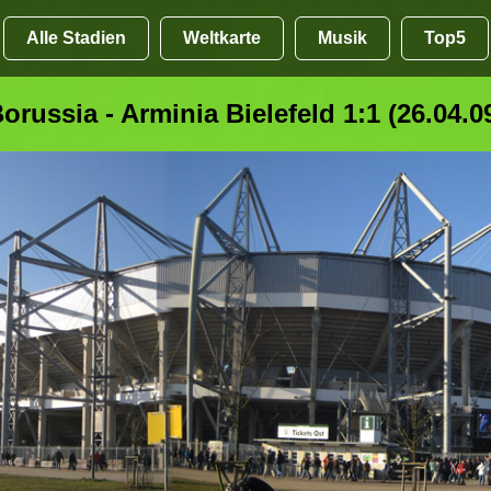
Alle Stadien
Weltkarte
Musik
Top5
orussia - Arminia Bielefeld 1:1 (26.04.0