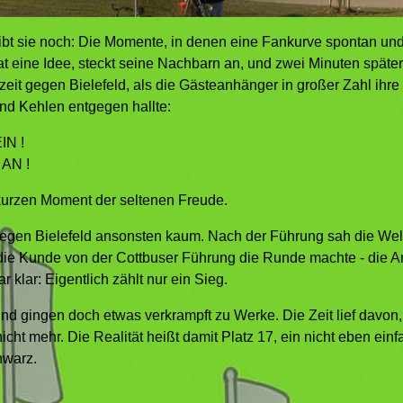
ibt sie noch: Die Momente, in denen eine Fankurve spontan und 
at eine Idee, steckt seine Nachbarn an, und zwei Minuten spä
zeit gegen Bielefeld, als die Gästeanhänger in großer Zahl ihr
end Kehlen entgegen hallte:
IN !
AN !
kurzen Moment der seltenen Freude.
egen Bielefeld ansonsten kaum. Nach der Führung sah die Welt f
 die Kunde von der Cottbuser Führung die Runde machte - die A
klar: Eigentlich zählt nur ein Sieg.
nd gingen doch etwas verkrampft zu Werke. Die Zeit lief davon,
h nicht mehr. Die Realität heißt damit Platz 17, ein nicht eben 
hwarz.