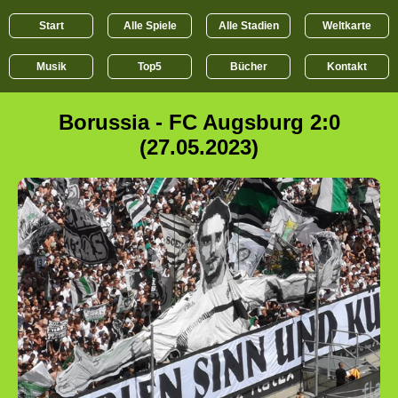
Start
Alle Spiele
Alle Stadien
Weltkarte
Musik
Top5
Bücher
Kontakt
Borussia - FC Augsburg 2:0
(27.05.2023)