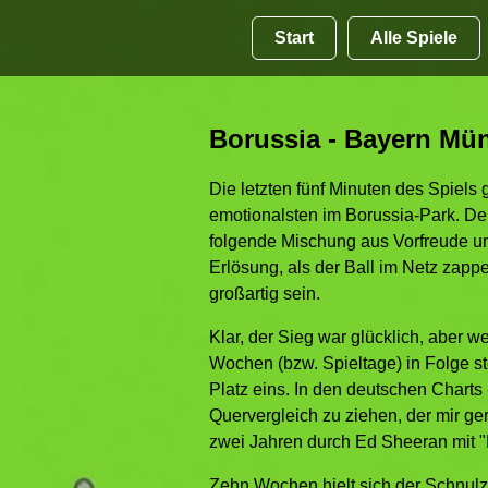
Start
Alle Spiele
Borussia - Bayern Mün
Die letzten fünf Minuten des Spiels 
emotionalsten im Borussia-Park. Der 
folgende Mischung aus Vorfreude un
Erlösung, als der Ball im Netz zapp
großartig sein.
Klar, der Sieg war glücklich, aber w
Wochen (bzw. Spieltage) in Folge st
Platz eins. In den deutschen Charts
Quervergleich zu ziehen, der mir gera
zwei Jahren durch Ed Sheeran mit "P
Zehn Wochen hielt sich der Schnulz