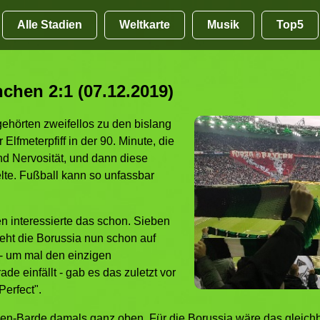
Alle Stadien
Weltkarte
Musik
Top5
chen 2:1 (07.12.2019)
gehörten zweifellos zu den bislang
Elfmeterpfiff in der 90. Minute, die
d Nervosität, und dann diese
elte. Fußball kann so unfassbar
en interessierte das schon. Sieben
eht die Borussia nun schon auf
 - um mal den einzigen
de einfällt - gab es das zuletzt vor
erfect".
en-Barde damals ganz oben. Für die Borussia wäre das gleich