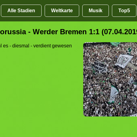
Alle Stadien
Weltkarte
Musik
Top5
orussia - Werder Bremen 1:1 (07.04.201
 es - diesmal - verdient gewesen