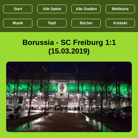
Start
Alle Spiele
Alle Stadien
Weltkarte
Musik
Top5
Bücher
Kontakt
Borussia - SC Freiburg 1:1
(15.03.2019)