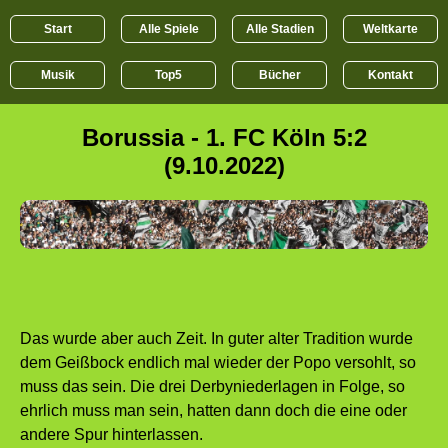
Start
Alle Spiele
Alle Stadien
Weltkarte
Musik
Top5
Bücher
Kontakt
Borussia - 1. FC Köln 5:2
(9.10.2022)
Das wurde aber auch Zeit. In guter alter Tradition wurde
dem Geißbock endlich mal wieder der Popo versohlt, so
muss das sein. Die drei Derbyniederlagen in Folge, so
ehrlich muss man sein, hatten dann doch die eine oder
andere Spur hinterlassen.