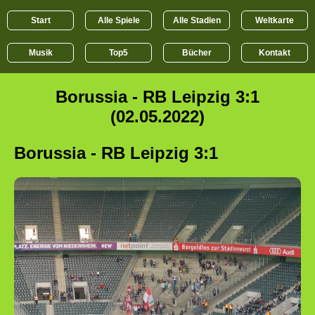
Start
Alle Spiele
Alle Stadien
Weltkarte
Musik
Top5
Bücher
Kontakt
Borussia - RB Leipzig 3:1
(02.05.2022)
Borussia - RB Leipzig 3:1