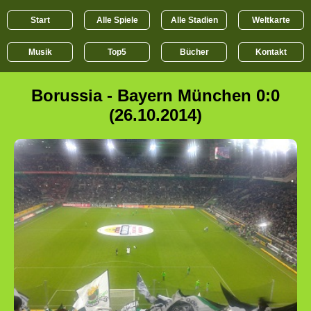
Start
Alle Spiele
Alle Stadien
Weltkarte
Musik
Top5
Bücher
Kontakt
Borussia - Bayern München 0:0
(26.10.2014)