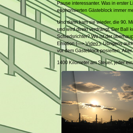
Pause interessanter. Was in erster 
euphorisierten Gästeblock immer me
Und dann kam sie wieder, die 90. M
und wird direkt verdrängt. Der Ball k
Schiedsrichter? Wo ist der überhau
Emotion (--->
Video
). Übrigens auc
vor dem Gästeblock posierten. Aber 
1400 Kilometer am Steuer, jeder einz