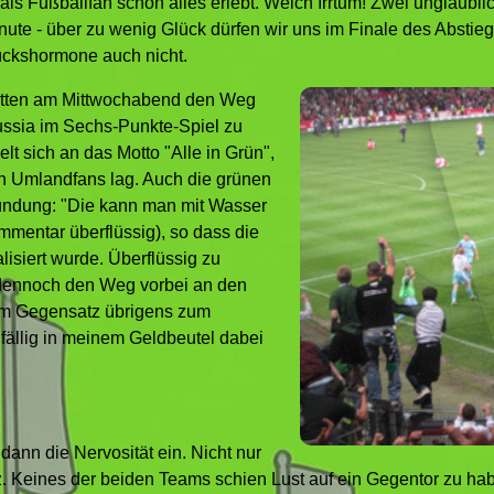
ls Fußballfan schon alles erlebt. Welch Irrtum! Zwei unglaublic
inute - über zu wenig Glück dürfen wir uns im Finale des Abstie
ckshormone auch nicht.
tten am Mittwochabend den Weg
ussia im Sechs-Punkte-Spiel zu
elt sich an das Motto "Alle in Grün",
n Umlandfans lag. Auch die grünen
ründung: "Die kann man mit Wasser
ommentar überflüssig), so dass die
lisiert wurde. Überflüssig zu
dennoch den Weg vorbei an den
im Gegensatz übrigens zum
fällig in meinem Geldbeutel dabei
h dann die Nervosität ein. Nicht nur
. Keines der beiden Teams schien Lust auf ein Gegentor zu hab