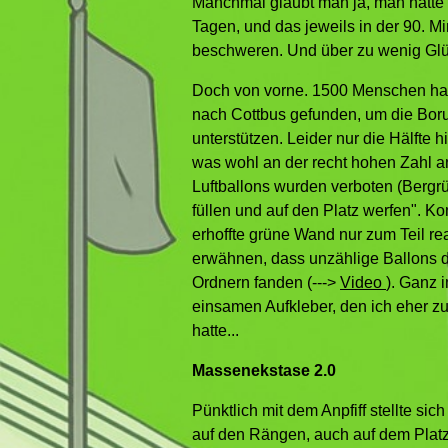
Manchmal glaubt man ja, man hätte a
Tagen, und das jeweils in der 90. M
beschweren. Und über zu wenig Glü
Doch von vorne. 1500 Menschen ha
nach Cottbus gefunden, um die Bor
unterstützen. Leider nur die Hälfte hi
was wohl an der recht hohen Zahl a
Luftballons wurden verboten (Berg
füllen und auf den Platz werfen". K
erhoffte grüne Wand nur zum Teil rea
erwähnen, dass unzählige Ballons 
Ordnern fanden (--->
Video
). Ganz 
einsamen Aufkleber, den ich eher zu
hatte...
Massenekstase 2.0
Pünktlich mit dem Anpfiff stellte sic
auf den Rängen, auch auf dem Platz