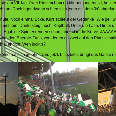
Linie am VfL lag: Zwei Riesenchancen blieben ungenutzt, heizt
hr an. Doch irgendwann schien sich jeder mit dem 0:0 abgefu
inute. Noch einmal Ecke. Kurz schießt der Gedanke "Wie geil w
ommt rein. Dante steigt hoch. Kopfball. Unter die Latte. Hinter d
pt. Egal, die Spieler rennen schon jubelnd in die Kurve. JAAA
h bei den Energie-Fans, von denen es zwei auf den Platz schaff
mal ehrlich: Wen juckt's?
elne hat sich gelohnt! Und jetzt, bitte, bitte, bringt das Ganze 