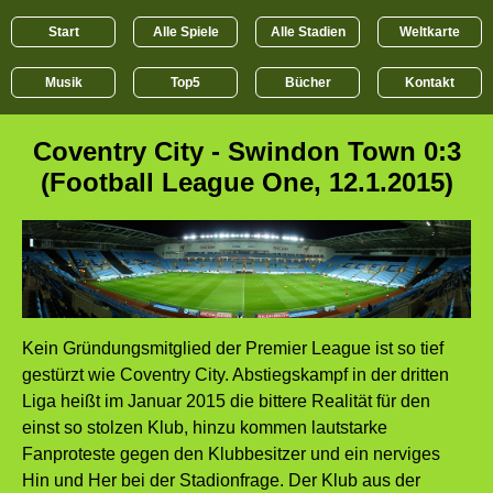
Start
Alle Spiele
Alle Stadien
Weltkarte
Musik
Top5
Bücher
Kontakt
Coventry City - Swindon Town 0:3
(Football League One, 12.1.2015)
Kein Gründungsmitglied der Premier League ist so tief
gestürzt wie Coventry City. Abstiegskampf in der dritten
Liga heißt im Januar 2015 die bittere Realität für den
einst so stolzen Klub, hinzu kommen lautstarke
Fanproteste gegen den Klubbesitzer und ein nerviges
Hin und Her bei der Stadionfrage. Der Klub aus der