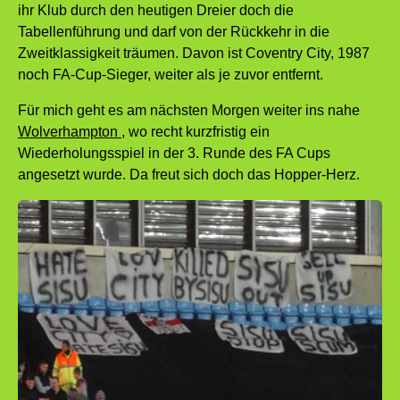
ihr Klub durch den heutigen Dreier doch die
Tabellenführung und darf von der Rückkehr in die
Zweitklassigkeit träumen. Davon ist Coventry City, 1987
noch FA-Cup-Sieger, weiter als je zuvor entfernt.
Für mich geht es am nächsten Morgen weiter ins nahe
Wolverhampton
, wo recht kurzfristig ein
Wiederholungsspiel in der 3. Runde des FA Cups
angesetzt wurde. Da freut sich doch das Hopper-Herz.