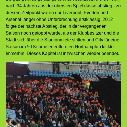
nach 34 Jahren aus der obersten Spielklasse abstieg - zu
diesem Zeitpunkt waren nur Liverpool, Everton und
Arsenal länger ohne Unterbrechung erstklassig. 2012
folgte der nächste Abstieg, der in der vergangenen
Saison noch getoppt wurde, als der Klubbesitzer und die
Stadt sich über die Stadionmiete stritten und City für eine
Saison im 50 Kilometer entfernten Northampton kickte.
Immerhin: Dieses Kapitel ist inzwischen wieder beendet.