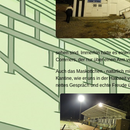
sehen sind. Immerhin hätte es einen
Commers, der nur über einen Arm ve
Auch das Maskottchen - natürlich mi
Kantine, wie er uns in der Halbzeit 
nettes Gespräch und echte Freude ü