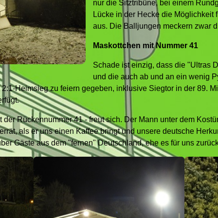
nur die Sitztribüne, bei einem Rund
Lücke in der Hecke die Möglichkeit 
aus. Die Balljungen meckern zwar dir
Maskottchen mit Nummer 41
Schade ist einzig, dass die "Ultras Di
und die auch ab und an ein wenig Py
 2:1-Heimsieg zu feiern gegeben, inklusive Siegtor in der 89. 
rfügt.
t der Rückennummer 41 - freut sich. Der Mann unter dem Kostüm
verrät, als er uns einen Kaffee bringt und unsere deutsche Herkun
ber Gäste aus dem "fernen" Deutschland, ehe es für uns zurück 