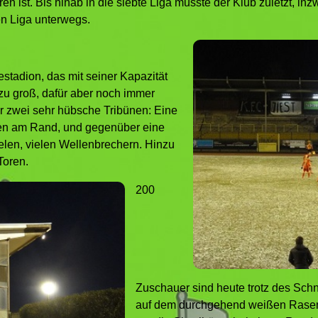
ren ist. Bis hinab in die siebte Liga musste der Klub zuletzt, i
ten Liga unterwegs.
stadion, das mit seiner Kapazität
zu groß, dafür aber noch immer
er zwei sehr hübsche Tribünen: Eine
zen am Rand, und gegenüber eine
elen, vielen Wellenbrechern. Hinzu
Toren.
200
Zuschauer sind heute trotz des Sch
auf dem durchgehend weißen Rasen a