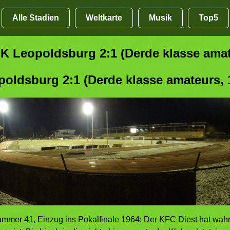
Alle Stadien
Weltkarte
Musik
Top5
K Leopoldsburg 2:1 (Derde klasse amat
oldsburg 2:1 (Derde klasse amateurs, 
mmer 41, Einzug ins Pokalfinale 1964: Der KFC Diest hat wahr