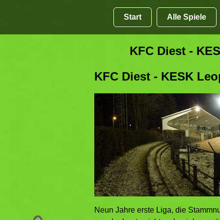
Start
Alle Spiele
KFC Diest - KES
KFC Diest - KESK Leop
Neun Jahre erste Liga, die Stammnu