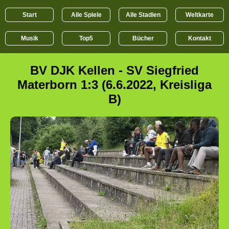
Start
Alle Spiele
Alle Stadien
Weltkarte
Musik
Top5
Bücher
Kontakt
BV DJK Kellen - SV Siegfried
Materborn 1:3 (6.6.2022, Kreisliga
B)