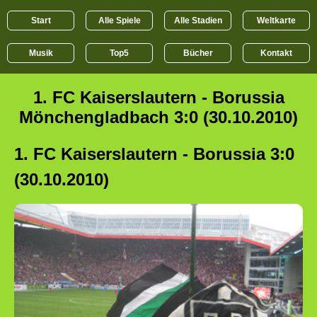
Start
Alle Spiele
Alle Stadien
Weltkarte
Musik
Top5
Bücher
Kontakt
1. FC Kaiserslautern - Borussia
Mönchengladbach 3:0 (30.10.2010)
1. FC Kaiserslautern - Borussia 3:0
(30.10.2010)