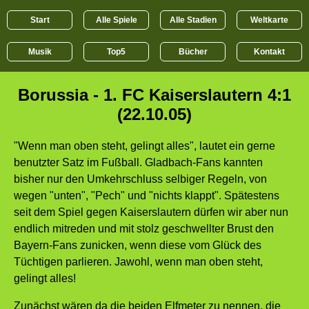
Start
Alle Spiele
Alle Stadien
Weltkarte
Musik
Top5
Bücher
Kontakt
Borussia - 1. FC Kaiserslautern 4:1
(22.10.05)
"Wenn man oben steht, gelingt alles", lautet ein gerne
benutzter Satz im Fußball. Gladbach-Fans kannten
bisher nur den Umkehrschluss selbiger Regeln, von
wegen "unten", "Pech" und "nichts klappt". Spätestens
seit dem Spiel gegen Kaiserslautern dürfen wir aber nun
endlich mitreden und mit stolz geschwellter Brust den
Bayern-Fans zunicken, wenn diese vom Glück des
Tüchtigen parlieren. Jawohl, wenn man oben steht,
gelingt alles!
Zunächst wären da die beiden Elfmeter zu nennen, die