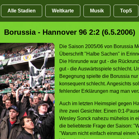
Alle Stadien
Weltkarte
Musik
Top5
Borussia - Hannover 96 2:2 (6.5.2006)
Die Saison 2005/06 von Borussia M
Überschrift "Halbe Sachen" in Erinne
Die Hinrunde war gut - die Rückrun
gut - die Auswärtsspiele schlecht. Un
Begegnung spielte die Borussia nur 
konsequent schlecht. Angesichts s
fehlender Erklärungen mag man verz
Auch im letzten Heimspiel gegen Ha
ihre zwei Gesichter. Einen 0:1-Pau
Wesley Sonck nahezu mühelos in ein
die beliebteste Frage der Saison: "
"Warum nicht einfach einmal einen V