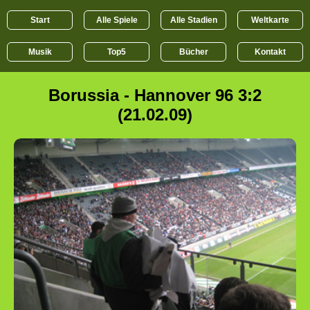
Start
Alle Spiele
Alle Stadien
Weltkarte
Musik
Top5
Bücher
Kontakt
Borussia - Hannover 96 3:2
(21.02.09)