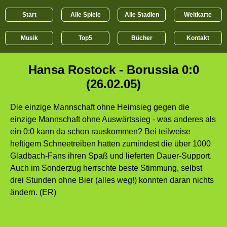
Start
Alle Spiele
Alle Stadien
Weltkarte
Musik
Top5
Bücher
Kontakt
Hansa Rostock - Borussia 0:0
(26.02.05)
Die einzige Mannschaft ohne Heimsieg gegen die
einzige Mannschaft ohne Auswärtssieg - was anderes als
ein 0:0 kann da schon rauskommen? Bei teilweise
heftigem Schneetreiben hatten zumindest die über 1000
Gladbach-Fans ihren Spaß und lieferten Dauer-Support.
Auch im Sonderzug herrschte beste Stimmung, selbst
drei Stunden ohne Bier (alles weg!) konnten daran nichts
ändern. (ER)