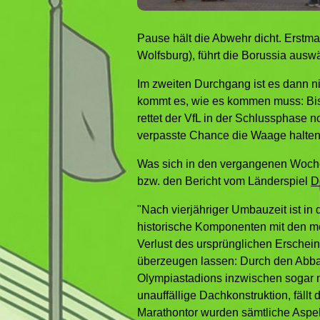
Pause hält die Abwehr dicht. Erstmal
Wolfsburg), führt die Borussia ausw
Im zweiten Durchgang ist es dann ni
kommt es, wie es kommen muss: Bis z
rettet der VfL in der Schlussphase
verpasste Chance die Waage halten
Was sich in den vergangenen Wochen 
bzw. den Bericht vom Länderspiel
D
"Nach vierjähriger Umbauzeit ist in 
historische Komponenten mit den mo
Verlust des ursprünglichen Erschei
überzeugen lassen: Durch den Abbau
Olympiastadions inzwischen sogar m
unauffällige Dachkonstruktion, fäl
Marathontor wurden sämtliche Aspe