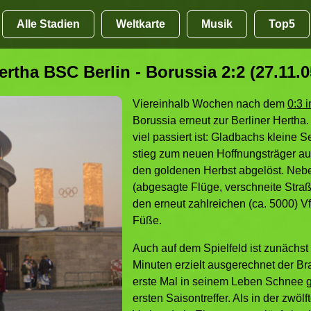
Alle Stadien
Weltkarte
Musik
Top5
ertha BSC Berlin - Borussia 2:2 (27.11.0
Viereinhalb Wochen nach dem
0:3 
Borussia erneut zur Berliner Hertha.
viel passiert ist: Gladbachs kleine 
stieg zum neuen Hoffnungsträger auf 
den goldenen Herbst abgelöst. Neb
(abgesagte Flüge, verschneite Straße
den erneut zahlreichen (ca. 5000) Vf
Füße.
Auch auf dem Spielfeld ist zunächst
Minuten erzielt ausgerechnet der Br
erste Mal in seinem Leben Schnee 
ersten Saisontreffer. Als in der zwöl