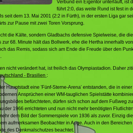
Verbund ein Eigentor unterläuft, ist
führt 2:0, das weite Rund ist fest in
s seit dem 13. Mai 2001 (2:2 in Fürth), in der ersten Liga gar se
ärts zur Pause mit zwei Toren Vorsprung.
cht die Kälte, sondern Gladbachs defensive Spielweise, die die
ur 68. Minute hält das Bollwerk, ehe die Hertha innerhalb von
 noch das Remis, sodass sich am Ende die Freude über den Punk
.
nicht verändert hat, ist freilich das Olympiastadion. Daher zit
eutschland - Brasilien
:
der Hauptstadt eine 'Fünf-Sterne-Arena' entstanden, die in einer
dernen Ansprüchen einer WM-tauglichen Spielstätte kombiniert
nungsbildes befürchteten, dürfen sich schon auf dem Fußweg z
 der 1966 errichteten und nun nicht mehr benötigten Flutlicht
ehr dem Bild der Sommerspiele von 1936 als zuvor. Einzig di
lt dem aufmerksamen Beobachter in Auge. Auch in den Bereiche
kte des Denkmalschutzes beachtet.