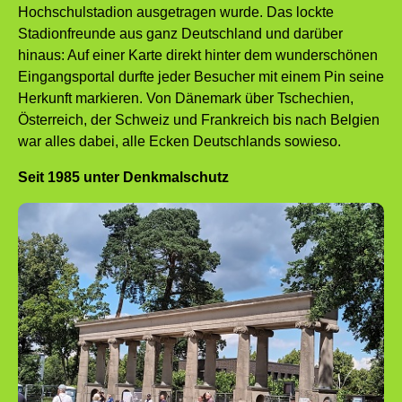
Hochschulstadion ausgetragen wurde. Das lockte
Stadionfreunde aus ganz Deutschland und darüber
hinaus: Auf einer Karte direkt hinter dem wunderschönen
Eingangsportal durfte jeder Besucher mit einem Pin seine
Herkunft markieren. Von Dänemark über Tschechien,
Österreich, der Schweiz und Frankreich bis nach Belgien
war alles dabei, alle Ecken Deutschlands sowieso.
Seit 1985 unter Denkmalschutz