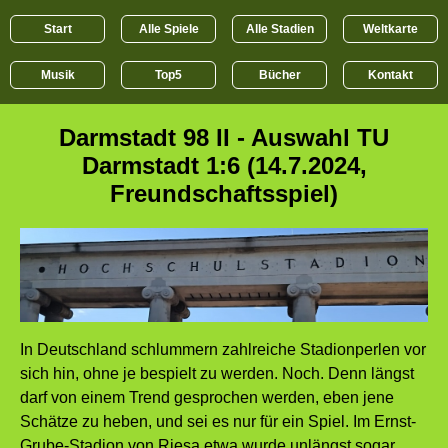
Start
Alle Spiele
Alle Stadien
Weltkarte
Musik
Top5
Bücher
Kontakt
Darmstadt 98 II - Auswahl TU
Darmstadt 1:6 (14.7.2024,
Freundschaftsspiel)
In Deutschland schlummern zahlreiche Stadionperlen vor
sich hin, ohne je bespielt zu werden. Noch. Denn längst
darf von einem Trend gesprochen werden, eben jene
Schätze zu heben, und sei es nur für ein Spiel. Im Ernst-
Grube-Stadion von
Riesa
etwa wurde unlängst sogar