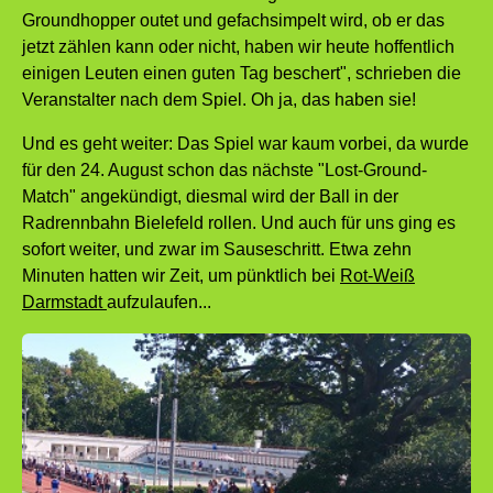
Groundhopper outet und gefachsimpelt wird, ob er das
jetzt zählen kann oder nicht, haben wir heute hoffentlich
einigen Leuten einen guten Tag beschert", schrieben die
Veranstalter nach dem Spiel. Oh ja, das haben sie!
Und es geht weiter: Das Spiel war kaum vorbei, da wurde
für den 24. August schon das nächste "Lost-Ground-
Match" angekündigt, diesmal wird der Ball in der
Radrennbahn Bielefeld rollen. Und auch für uns ging es
sofort weiter, und zwar im Sauseschritt. Etwa zehn
Minuten hatten wir Zeit, um pünktlich bei
Rot-Weiß
Darmstadt
aufzulaufen...