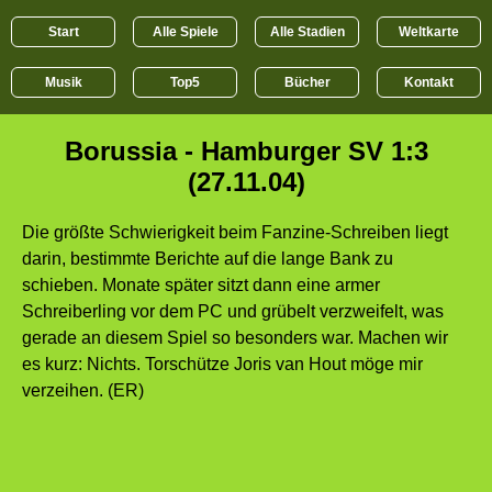
Start
Alle Spiele
Alle Stadien
Weltkarte
Musik
Top5
Bücher
Kontakt
Borussia - Hamburger SV 1:3
(27.11.04)
Die größte Schwierigkeit beim Fanzine-Schreiben liegt
darin, bestimmte Berichte auf die lange Bank zu
schieben. Monate später sitzt dann eine armer
Schreiberling vor dem PC und grübelt verzweifelt, was
gerade an diesem Spiel so besonders war. Machen wir
es kurz: Nichts. Torschütze Joris van Hout möge mir
verzeihen. (ER)