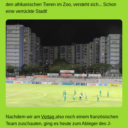
den afrikanischen Tieren im Zoo, versteht sich... Schon
eine verrückte Stadt!
Nachdem wir am
Vortag
also noch einem französischen
Team zuschauten, ging es heute zum Ableger des J-