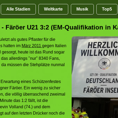
Alle Stadien
Weltkarte
Musik
Top5
 Färöer U21 3:2 (EM-Qualifikation in K
etzt als gutes Pflaster für die
s hatten im
März 2011
gegen Italien
l gesorgt, heute ist das Rund sogar
 das allerdings "nur" 8340 Fans,
nd da müssen die Stehplätze nunmal
 Erwartung eines Schützenfestes
gner Färöer. Ein wenig zu sicher
n, die völlig überraschend zweimal
inute das 1:2 fällt, ist die
evin Volland (74.) und dem
t auf den letzten Drücker noch die