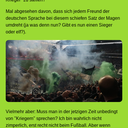
Mal abgesehen davon, dass sich jedem Freund der
deutschen Sprache bei diesem schiefen Satz der Magen
umdreht (ja was denn nun? Gibt es nun einen Sieger
oder elf?).
Vielmehr aber: Muss man in der jetzigen Zeit unbedingt
von "Kriegern" sprechen? Ich bin wahrlich nicht
zimperlich, erst recht nicht beim Fußball. Aber wenn