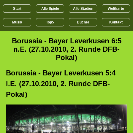
Start
Alle Spiele
Alle Stadien
Weltkarte
Musik
Top5
Bücher
Kontakt
Borussia - Bayer Leverkusen 6:5
n.E. (27.10.2010, 2. Runde DFB-
Pokal)
Borussia - Bayer Leverkusen 5:4
i.E. (27.10.2010, 2. Runde DFB-
Pokal)