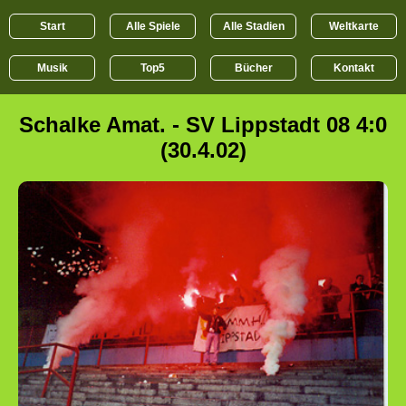
Start
Alle Spiele
Alle Stadien
Weltkarte
Musik
Top5
Bücher
Kontakt
Schalke Amat. - SV Lippstadt 08 4:0
(30.4.02)