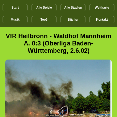
Start
Alle Spiele
Alle Stadien
Weltkarte
Musik
Top5
Bücher
Kontakt
VfR Heilbronn - Waldhof Mannheim
A. 0:3 (Oberliga Baden-
Württemberg, 2.6.02)