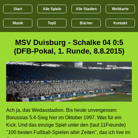
Start
Alle Spiele
Alle Stadien
Weltkarte
Musik
Top5
Bücher
Kontakt
MSV Duisburg - Schalke 04 0:5
(DFB-Pokal, 1. Runde, 8.8.2015)
Ach ja, das Wedaustadion. Bis heute unvergessen:
Borussias 5:4-Sieg hier im Oktober 1997. Was für ein
Kick. Und das einzige Spiel unter den (laut 11Freunde)
"100 besten Fußball-Spielen aller Zeiten", das ich live im