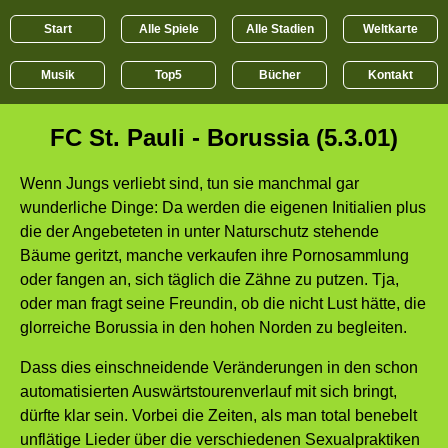
Start
Alle Spiele
Alle Stadien
Weltkarte
Musik
Top5
Bücher
Kontakt
FC St. Pauli - Borussia (5.3.01)
Wenn Jungs verliebt sind, tun sie manchmal gar
wunderliche Dinge: Da werden die eigenen Initialien plus
die der Angebeteten in unter Naturschutz stehende
Bäume geritzt, manche verkaufen ihre Pornosammlung
oder fangen an, sich täglich die Zähne zu putzen. Tja,
oder man fragt seine Freundin, ob die nicht Lust hätte, die
glorreiche Borussia in den hohen Norden zu begleiten.
Dass dies einschneidende Veränderungen in den schon
automatisierten Auswärtstourenverlauf mit sich bringt,
dürfte klar sein. Vorbei die Zeiten, als man total benebelt
unflätige Lieder über die verschiedenen Sexualpraktiken