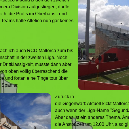
imera Division aufgestiegen, durfte
isch, die Profis im Oberhaus - und
i Teams hatte Atletico nun gar keines
atsächlich auch RCD Mallorca zum bis
schaft in der zweiten Liga. Noch
er Drittklassigkeit, musste dann aber
l von oben völlig überraschend die
de und fortan eine
Tingeltour über
e Spanier.
Zurück in
die Gegenwart: Aktuell kickt Mallorca
auch wenn der Liga-Name "Segunda R
Aber das ist ein anderes Thema. Am
die Anstoßzeit um 12.00 Uhr, also g