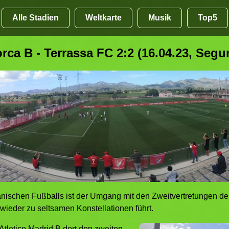
Alle Stadien
Weltkarte
Musik
Top5
rca B - Terrassa FC 2:2 (16.04.23, Seg
anischen Fußballs ist der Umgang mit den Zweitvertretungen der 
wieder zu seltsamen Konstellationen führt.
Atletico Madrid B dort den zweiten