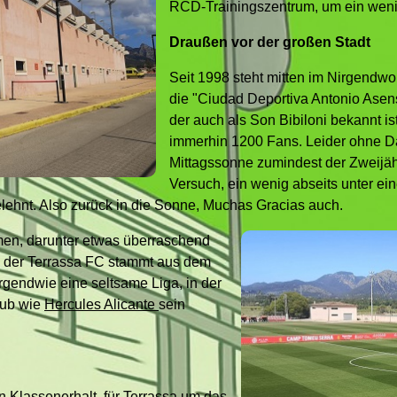
RCD-Trainingszentrum, um ein weni
Draußen vor der großen Stadt
Seit 1998 steht mitten im Nirgendwo
die "Ciudad Deportiva Antonio Asens
der auch als Son Bibiloni bekannt ist
immerhin 1200 Fans. Leider ohne Da
Mittagssonne zumindest der Zweijähr
Versuch, ein wenig abseits unter e
ehnt. Also zurück in die Sonne, Muchas Gracias auch.
n, darunter etwas überraschend
 der Terrassa FC stammt aus dem
rgendwie eine seltsame Liga, in der
lub wie
Hercules Alicante
sein
n Klassenerhalt, für Terrassa um das