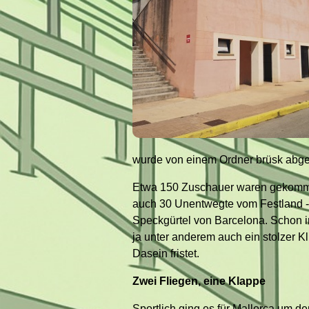
wurde von einem Ordner brüsk abgel
Etwa 150 Zuschauer waren gekomme
auch 30 Unentwegte vom Festland -
Speckgürtel von Barcelona. Schon i
ja unter anderem auch ein stolzer K
Dasein fristet.
Zwei Fliegen, eine Klappe
Sportlich ging es für Mallorca um de