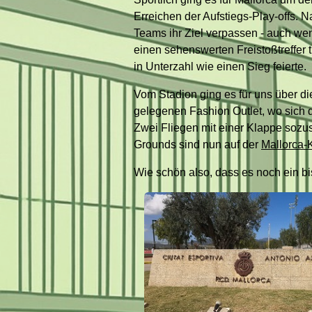
Erreichen der Aufstiegs-Play-offs.
Teams ihr Ziel verpassen - auch w
einen sehenswerten Freistoßtreffer 
in Unterzahl wie einen Sieg feierte.
Vom Stadion ging es für uns über d
gelegenen Fashion Outlet, wo sich di
Zwei Fliegen mit einer Klappe sozu
Grounds sind nun auf der
Mallorca-
Wie schön also, dass es noch ein bis