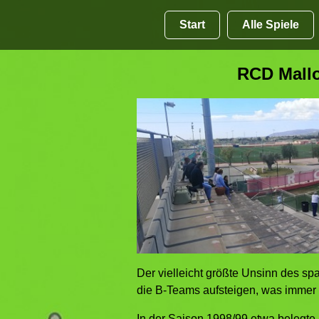
Start
Alle Spiele
RCD Mallo
Der vielleicht größte Unsinn des sp
die B-Teams aufsteigen, was immer 
In der Saison
1998/99 etwa
belegte 