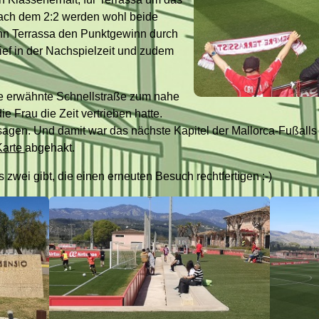
 Nach dem 2:2 werden wohl beide
enn Terrassa den Punktgewinn durch
tief in der Nachspielzeit und zudem
ie erwähnte Schnellstraße zum nahe
e Frau die Zeit vertrieben hatte.
sagen. Und damit war das nächste Kapitel der Mallorca-Fußalls
Karte
abgehakt.
 zwei gibt, die einen erneuten Besuch rechtfertigen :-)