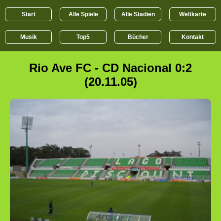
Start
Alle Spiele
Alle Stadien
Weltkarte
Musik
Top5
Bücher
Kontakt
Rio Ave FC - CD Nacional 0:2
(20.11.05)