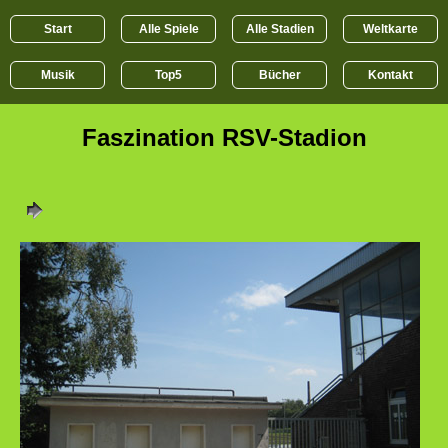
Start
Alle Spiele
Alle Stadien
Weltkarte
Musik
Top5
Bücher
Kontakt
Faszination RSV-Stadion