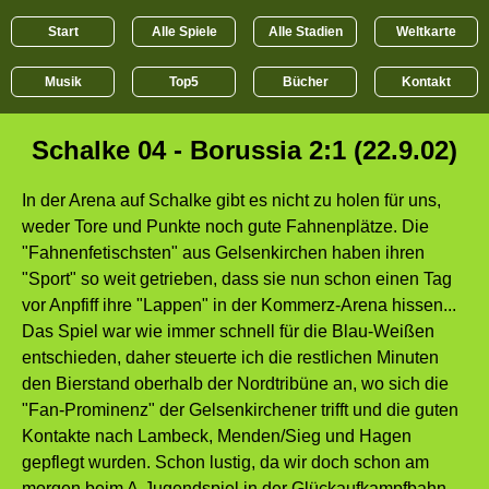
Start
Alle Spiele
Alle Stadien
Weltkarte
Musik
Top5
Bücher
Kontakt
Schalke 04 - Borussia 2:1 (22.9.02)
In der Arena auf Schalke gibt es nicht zu holen für uns,
weder Tore und Punkte noch gute Fahnenplätze. Die
"Fahnenfetischsten" aus Gelsenkirchen haben ihren
"Sport" so weit getrieben, dass sie nun schon einen Tag
vor Anpfiff ihre "Lappen" in der Kommerz-Arena hissen...
Das Spiel war wie immer schnell für die Blau-Weißen
entschieden, daher steuerte ich die restlichen Minuten
den Bierstand oberhalb der Nordtribüne an, wo sich die
"Fan-Prominenz" der Gelsenkirchener trifft und die guten
Kontakte nach Lambeck, Menden/Sieg und Hagen
gepflegt wurden. Schon lustig, da wir doch schon am
morgen beim A-Jugendspiel in der Glückaufkampfbahn