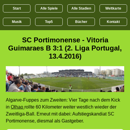
Start
Alle Spiele
Alle Stadien
Weltkarte
Musik
Top5
Bücher
Kontakt
SC Portimonense - Vitoria
Guimaraes B 3:1 (2. Liga Portugal,
13.4.2016)
Algarve-Fuppes zum Zweiten: Vier Tage nach dem Kick
in
Olhao
rollte 60 Kilometer weiter westlich wieder der
Zweitliga-Ball. Erneut mit dabei: Aufstiegskandiat SC
Portimonense, diesmal als Gastgeber.