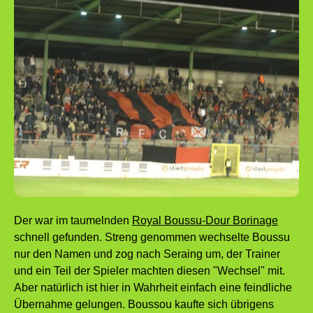
Der war im taumelnden
Royal Boussu-Dour Borinage
schnell gefunden. Streng genommen wechselte Boussu
nur den Namen und zog nach Seraing um, der Trainer
und ein Teil der Spieler machten diesen "Wechsel" mit.
Aber natürlich ist hier in Wahrheit einfach eine feindliche
Übernahme gelungen. Boussou kaufte sich übrigens