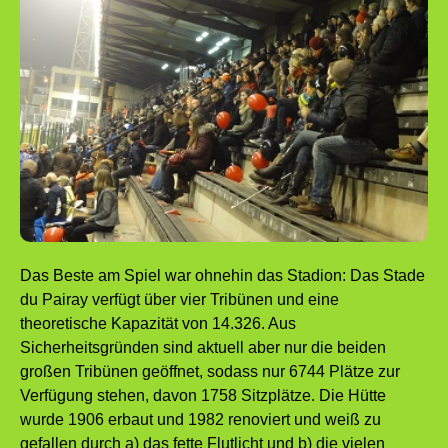
Das Beste am Spiel war ohnehin das Stadion: Das Stade
du Pairay verfügt über vier Tribünen und eine
theoretische Kapazität von 14.326. Aus
Sicherheitsgründen sind aktuell aber nur die beiden
großen Tribünen geöffnet, sodass nur 6744 Plätze zur
Verfügung stehen, davon 1758 Sitzplätze. Die Hütte
wurde 1906 erbaut und 1982 renoviert und weiß zu
gefallen durch a) das fette Flutlicht und b) die vielen