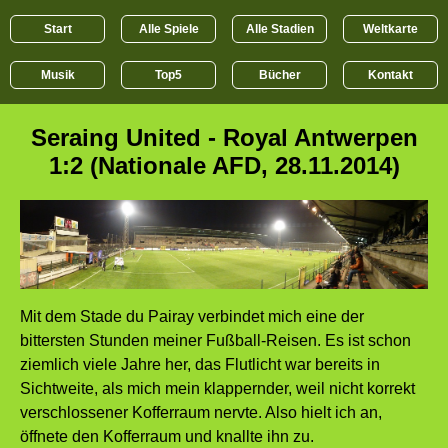
Start
Alle Spiele
Alle Stadien
Weltkarte
Musik
Top5
Bücher
Kontakt
Seraing United - Royal Antwerpen
1:2 (Nationale AFD, 28.11.2014)
Mit dem Stade du Pairay verbindet mich eine der
bittersten Stunden meiner Fußball-Reisen. Es ist schon
ziemlich viele Jahre her, das Flutlicht war bereits in
Sichtweite, als mich mein klappernder, weil nicht korrekt
verschlossener Kofferraum nervte. Also hielt ich an,
öffnete den Kofferraum und knallte ihn zu.