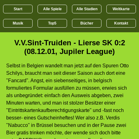
Start
Alle Spiele
Alle Stadien
Weltkarte
Musik
Top5
Bücher
Kontakt
V.V.Sint-Truiden - Lierse SK 0:2
(08.12.01, Jupiler League)
Selbst in Belgien wandelt man jetzt auf den Spuren Otto
Schilys, braucht man seit dieser Saison auch dort eine
"Fancard". Angst, ein siebenseitiges, in belgisch
formuliertes Formular ausfüllen zu müssen, erwies sich
als unbegründet: einfach den Ausweis abgeben, zwei
Minuten warten, und man ist stolzer Besitzer einer
"Eintrittskartenkaufberechtigungskarte" und -fast noch
besser- eines Gutscheinheftes! Wer also z.B. Verdis
"Nabucco" in Brüssel besuchen und in der Pause zwei
Bier gratis trinken möchte, der wende sich doch bitte