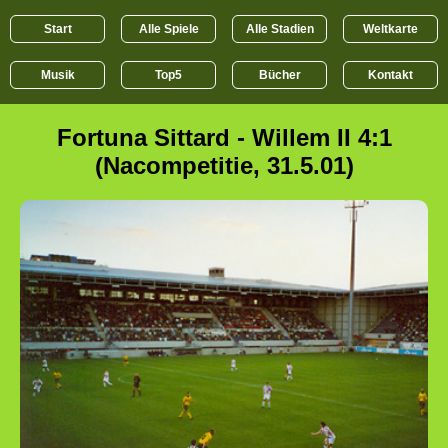
Start
Alle Spiele
Alle Stadien
Weltkarte
Musik
Top5
Bücher
Kontakt
Fortuna Sittard - Willem II 4:1
(Nacompetitie, 31.5.01)