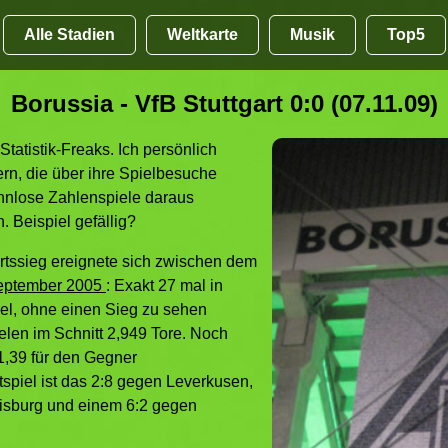
Alle Stadien
Weltkarte
Musik
Top5
Borussia - VfB Stuttgart 0:0 (07.11.09)
Statistik-Freaks. Ich persönlich
n, die über ihre Spielbesuche
innlose Zahlenspiele daraus
. Beispiel gefällig?
rtssieg ereignete sich zwischen dem
eptember 2005
: Exakt 27 mal in
iel, ohne einen Sieg zu sehen
elen im Schnitt 2,949 Tore. Noch
1,39 für den Gegner
tspiel ist das 2:8 gegen Leverkusen,
uisburg und einem 6:2 gegen