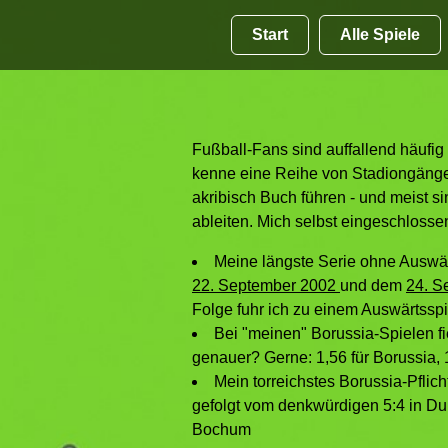
Start
Alle Spiele
Fußball-Fans sind auffallend häufig 
kenne eine Reihe von Stadiongänger
akribisch Buch führen - und meist s
ableiten. Mich selbst eingeschlossen
Meine längste Serie ohne Auswä
22. September 2002
und dem
24. S
Folge fuhr ich zu einem Auswärtssp
Bei "meinen" Borussia-Spielen fi
genauer? Gerne: 1,56 für Borussia, 
Mein torreichstes Borussia-Pflich
gefolgt vom denkwürdigen 5:4 in D
Bochum