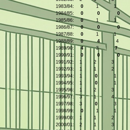
1983/84:
0
1 1
1984/85:
0
0
0
1985/86:
0
1 1
1986/87:
0
0
0
1987/88:
0
1 1
1988/89:
0
4
4
1989/90:
4
3
7
1990/91:
0
0
0
1991/92: 1 2 3
1992/93: 1 1 2
1993/94: 1
0
1
1994/95: 1
0
1
1995/96: 1 2 3
1996/97: 3 1 4
1997/98: 3
0
3
1998/99:
0
1 1
1999/00: 1 1 2
2000/01: 2 1 3