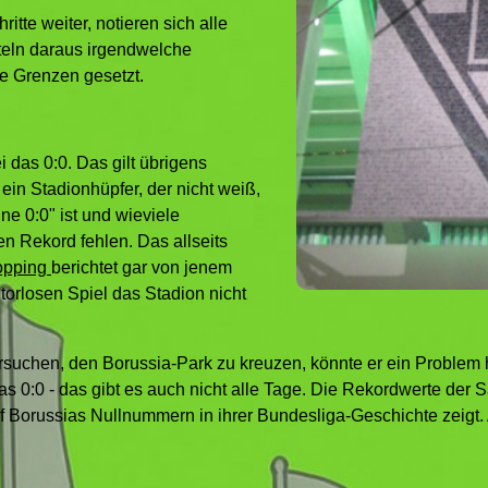
tte weiter, notieren sich alle
teln daraus irgendwelche
ne Grenzen gesetzt.
i das 0:0. Das gilt übrigens
in Stadionhüpfer, der nicht weiß,
hne 0:0" ist und wieviele
 Rekord fehlen. Das allseits
opping
berichtet gar von jenem
torlosen Spiel das Stadion nicht
versuchen, den Borussia-Park zu kreuzen, könnte er ein Proble
s 0:0 - das gibt es auch nicht alle Tage. Die Rekordwerte der 
auf Borussias Nullnummern in ihrer Bundesliga-Geschichte zeigt. 