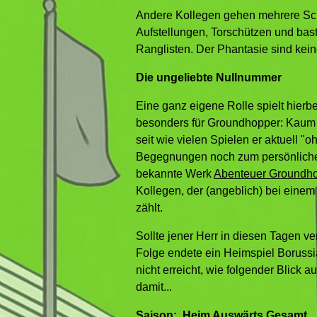
Andere Kollegen gehen mehrere Schri
Aufstellungen, Torschützen und bas
Ranglisten. Der Phantasie sind kei
Die ungeliebte Nullnummer
Eine ganz eigene Rolle spielt hierbe
besonders für Groundhopper: Kaum e
seit wie vielen Spielen er aktuell "o
Begegnungen noch zum persönlichen
bekannte Werk
Abenteuer Groundh
Kollegen, der (angeblich) bei einem 
zählt.
Sollte jener Herr in diesen Tagen 
Folge endete ein Heimspiel Borussia
nicht erreicht, wie folgender Blick 
damit...
Saison: Heim Auswärts Gesamt