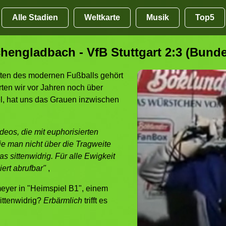
Alle Stadien
Weltkarte
Musik
Top5
engladbach - VfB Stuttgart 2:3 (Bundes
ften des modernen Fußballs gehört
rten wir vor Jahren noch über
el, hat uns das Grauen inzwischen
deos, die mit euphorisierten
 man nicht über die Tragweite
as sittenwidrig. Für alle Ewigkeit
siert abrufbar"
,
meyer in "Heimspiel B1", einem
ittenwidrig?
Erbärmlich
trifft es