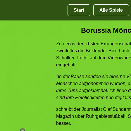
Start
Alle Spiele
Borussia Mönch
Zu den widerlichsten Errungenscha
zweifellos die Böklunder-Box. Läste
Schalker Trottel auf dem Videowürf
eingeholt.
"In der Pause senden sie alberne Vi
Menschen aufgenommen wurden, die
ihres Tuns aufgeklärt hat. Ich finde d
sind ihre Peinlichkeiten nun digitali
schreibt der Journalist Olaf Sunder
Magazin über Ruhrgebietsfußball. S
besser.