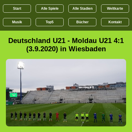
Start
Alle Spiele
Alle Stadien
Weltkarte
Musik
Top5
Bücher
Kontakt
Deutschland U21 - Moldau U21 4:1
(3.9.2020) in Wiesbaden