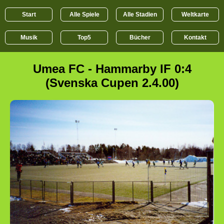
Start
Alle Spiele
Alle Stadien
Weltkarte
Musik
Top5
Bücher
Kontakt
Umea FC - Hammarby IF 0:4
(Svenska Cupen 2.4.00)