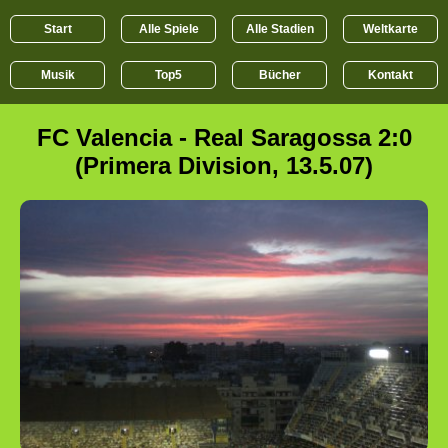
Start
Alle Spiele
Alle Stadien
Weltkarte
Musik
Top5
Bücher
Kontakt
FC Valencia - Real Saragossa 2:0
(Primera Division, 13.5.07)