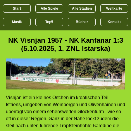
Start
Alle Spiele
Alle Stadien
Weltkarte
Musik
Top5
Bücher
Kontakt
NK Visnjan 1957 - NK Kanfanar 1:3
(5.10.2025, 1. ZNL Istarska)
Visnjan ist ein kleines Örtchen im kroatischen Teil
Istriens, umgeben von Weinbergen und Olivenhainen und
überragt von einem sehenswerten Glockenturm - wie so
oft in dieser Region. Ganz in der Nähe lockt zudem die
steil nach unten führende Tropfsteinhöhle Baredine die