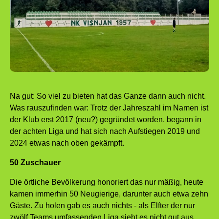
Na gut: So viel zu bieten hat das Ganze dann auch nicht.
Was rauszufinden war: Trotz der Jahreszahl im Namen ist
der Klub erst 2017 (neu?) gegründet worden, begann in
der achten Liga und hat sich nach Aufstiegen 2019 und
2024 etwas nach oben gekämpft.
50 Zuschauer
Die örtliche Bevölkerung honoriert das nur mäßig, heute
kamen immerhin 50 Neugierige, darunter auch etwa zehn
Gäste. Zu holen gab es auch nichts - als Elfter der nur
zwölf Teams umfassenden Liga sieht es nicht gut aus.